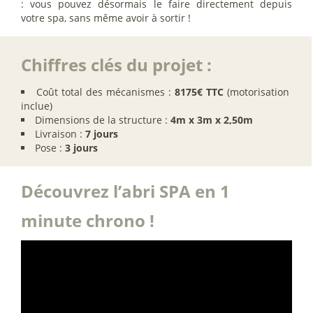
: vous pouvez désormais le faire directement depuis
votre spa, sans même avoir à sortir !
Chiffres clés du projet :
Coût total des mécanismes :
8175€ TTC
(motorisation
inclue)
Dimensions de la structure :
4m x 3m x 2,50m
Livraison :
7 jours
Pose :
3 jours
Découvrez l’abri SPA en 1
minute chrono !