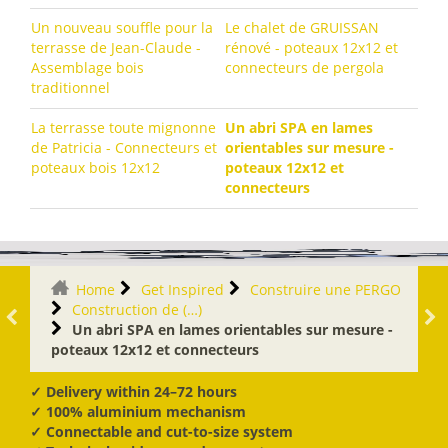
Un nouveau souffle pour la
Le chalet de GRUISSAN
terrasse de Jean-Claude -
rénové - poteaux 12x12 et
Assemblage bois
connecteurs de pergola
traditionnel
La terrasse toute mignonne
Un abri SPA en lames
de Patricia - Connecteurs et
orientables sur mesure -
poteaux bois 12x12
poteaux 12x12 et
connecteurs
Home
Get Inspired
Construire une PERGO
Construction de (…)
Un abri SPA en lames orientables sur mesure -
poteaux 12x12 et connecteurs
✓ Delivery within 24–72 hours
✓ 100% aluminium mechanism
✓ Connectable and cut-to-size system