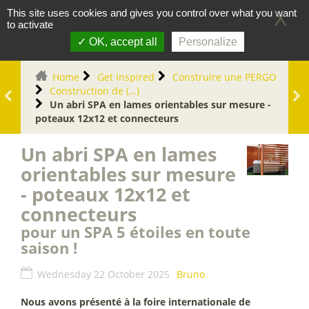
Cookies management panel
0
This site uses cookies and gives you control over what you want
X
to activate
OK, accept all
Personalize
Home
Get Inspired
Construire une PERGO
Construction de (…)
Un abri SPA en lames orientables sur mesure -
poteaux 12x12 et connecteurs
Un abri SPA en lames
orientables sur mesure
- poteaux 12x12 et
connecteurs
pour un SPA 5 étoiles en toute
saison !
Wednesday 22 October 2025
Bruno
Nous avons présenté à la foire internationale de