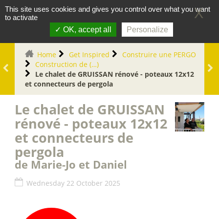
Cookies management panel
0
This site uses cookies and gives you control over what you want
X
to activate
OK, accept all
Personalize
Home
Get Inspired
Construire une PERGO
Construction de (…)
Le chalet de GRUISSAN rénové - poteaux 12x12
et connecteurs de pergola
Le chalet de GRUISSAN
rénové - poteaux 12x12
et connecteurs de
pergola
de Marie-Jo et Daniel
Wednesday 22 October 2025