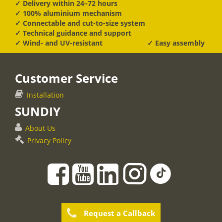
✓ Delivery within 24–72 hours
✓ 100% aluminium mechanism
✓ Connectable and cut-to-size system
✓ Technical guidance and support
✓ Wind- and UV-resistant
✓ Easy assembly
Customer Service
Installation
SUNDIY
About Us
Privacy Policy
Request a Callback