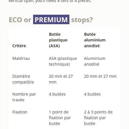
vertical span, you’ll need 4 sets of 4 pieces.
ECO or
PREMIUM
stops?
Butée
Butée
plastique
aluminium
Critère
(ASA)
anodisé
Matériau
ASA (plastique
Aluminium
technique)
anodisé
Diamètre
20 mm et 27
20 mm et 27 mm
compatible
mm
Nombre par
4 butées
4 butées
travée
Fixation
1 point de
2 à 3 points de
fixation par
fixation par
butée
butée