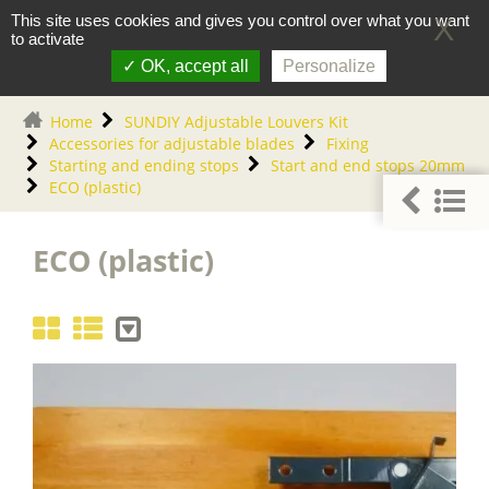
Cookies management panel
0
This site uses cookies and gives you control over what you want
X
to activate
OK, accept all
Personalize
Home
SUNDIY Adjustable Louvers Kit
Accessories for adjustable blades
Fixing
Starting and ending stops
Start and end stops 20mm
ECO (plastic)
ECO (plastic)