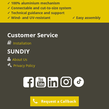
✓ 100% aluminium mechanism
✓ Connectable and cut-to-size system
✓ Technical guidance and support
✓ Wind- and UV-resistant
✓ Easy assembly
Customer Service
Installation
SUNDIY
About Us
Privacy Policy
Request a Callback